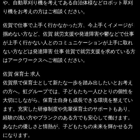
や、
自動草刈り機
を考えてある自治体様などロボット草刈
り機をお考えの方はご相談ください。
佐賀で仕事で上手く行かなかった方、今上手くイメージが
掴めない方など、
佐賀 就労支援
や発達障害や鬱などで仕事
が上手く行かない人とのコミュニケーションが上手に取れ
ない方などは
発達障害 仕事 佐賀
で就労支援を求めている方
はアークワークスへご相談ください。
佐賀 保育士 求人
佐賀県で保育士として新たな一歩を踏み出したいとお考え
の方へ。虹グループでは、子どもたち一人ひとりの個性を
大切にしながら、保育士自身も成長できる環境を整えてい
ます。充実した研修制度や先輩保育士のサポートもあり、
経験の浅い方やブランクのある方でも安心して働けます。
あなたの優しさと情熱が、子どもたちの未来を輝かせる力
になります。