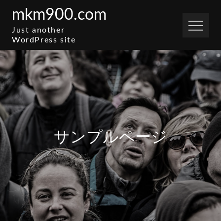
Skip
mkm900.com
to
Just another
content
WordPress site
サンプルページ