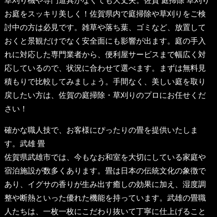
草刈り機や専門道具がなくても大丈夫。
佐賀 庭掃除 草刈り
お庭をスッキリ美しく！佐賀県内で庭掃除や草刈りをご検
討中の方は必見です。雑草や落ち葉、ゴミなど、放置して
おくと景観だけでなく安全面にも影響が出ます。庭の手入
れに対応した専門業者から、便利屋サービスまで幅広く対
応しているので、状況に合わせて選べます。まずは無料見
積もりで比較してみましょう。手間なく、美しい庭を取り
戻したい方は、佐賀の庭掃除・草刈りのプロにお任せくだ
さい！
確かな職人技で、お客様にぴったりの畳を提供いたしま
す。
武雄 畳
佐賀県武雄市では、今もなお和室を大切にしている家庭や
宿泊施設が数多くあります。畳は日本の伝統文化の象徴で
あり、イグサの香りが生み出す癒しの効果に加え、湿度調
整や断熱といった優れた機能を持っています。武雄の畳職
人たちは、一枚一枚にこだわり抜いて丁寧に仕上げること