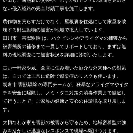
い出し、断熱材の交換や、わずか数センチの隙間も見逃さ
ない侵入経路の完全封鎖工事を施工します。
農作物を荒らすだけでなく、屋根裏を住処にして家屋を破
壊する野生動物の被害が地域で拡大しています。
田川市 害獣駆除
は、ハクビシンやアライグマの捕獲から
被害箇所の補修まで一貫してサポートしており、まずは無
料の現地調査にて被害状況を詳細に診断いたします。
古い一軒家や蔵、倉庫に住み着いた厄介な外来種への対策
は、自力では非常に危険で感染症のリスクも伴います。
朝倉市 害獣駆除
の専門チームが、狂暴なアライグマやイタ
チを安全に駆除し、ノミ・ダニ対策の消毒作業まで徹底し
て行うことで、ご家族の健康と安心の住環境を取り戻しま
す。
大切なわが家を害獣の被害から守るため、地域密着型の強
みを活かした迅速なレスポンスで現場へ駆けつけます。